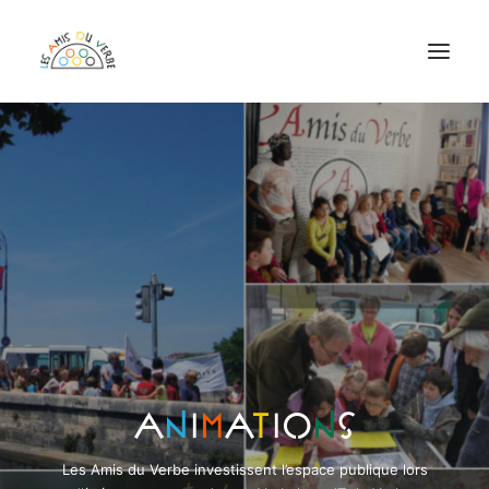
ASSOCIATION
CHAÎNE DU VERBE
FESTIVAL DU VERBE
PROGRAMMATION EPICENTRE
RÉSERVATIONS
ADHÉRER EN LIGNE
A
n
i
m
a
t
io
n
s
Les Amis du Verbe investissent l’espace publique lors