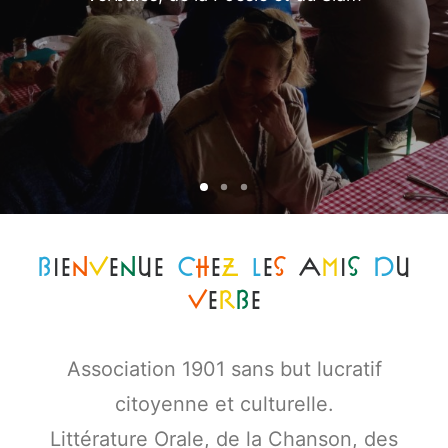
B
ie
n
v
e
n
ue
c
h
e
z
l
e
s
a
m
i
s
d
u
v
e
r
b
e
Association 1901 sans but lucratif
citoyenne et culturelle.
Littérature Orale, de la Chanson, des