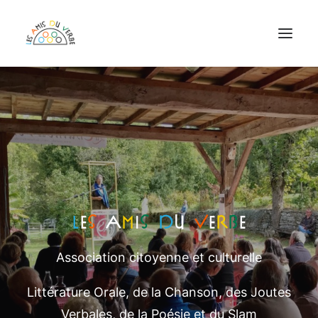
ASSOCIATION
CHAÎNE DU VERBE
FESTIVAL DU VERBE
PROGRAMMATION EPICENTRE
RÉSERVATIONS
ADHÉRER EN LIGNE
L
e
s
a
m
i
s
d
u
v
e
r
b
e
Association citoyenne et culturelle
Littérature Orale, de la Chanson, des Joutes
Verbales, de la Poésie et du Slam