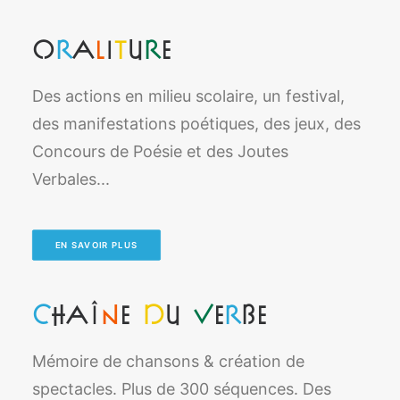
O
r
a
l
i
t
u
r
e
Des actions en milieu scolaire, un festival,
des manifestations poétiques, des jeux, des
Concours de Poésie et des Joutes
Verbales...
EN SAVOIR PLUS
C
haî
n
e
d
u
v
e
r
be
Mémoire de chansons & création de
spectacles. Plus de 300 séquences. Des