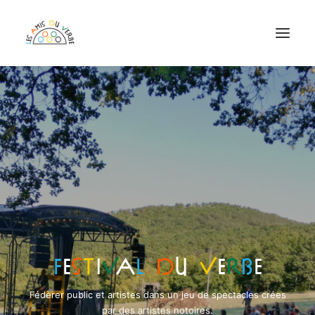
ASSOCIATION
CHAÎNE DU VERBE
FESTIVAL DU VERBE
PROGRAMMATION EPICENTRE
RÉSERVATIONS
ADHÉRER EN LIGNE
F
e
s
t
i
v
a
l
d
u
v
e
r
b
e
Fédèrer public et artistes dans un jeu de spectacles crées
par des artistes notoires.