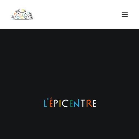
ASSOCIATION
CHAÎNE DU VERBE
FESTIVAL DU VERBE
PROGRAMMATION EPICENTRE
RÉSERVATIONS
ADHÉRER EN LIGNE
L'
É
p
i
c
e
n
t
r
e