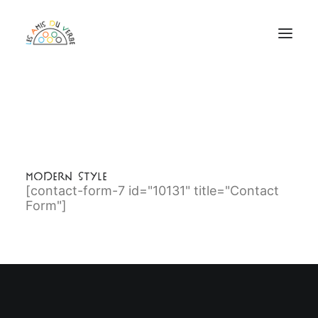
ASSOCIATION
CHAÎNE DU VERBE
FESTIVAL DU VERBE
PROGRAMMATION EPICENTRE
RÉSERVATIONS
ADHÉRER EN LIGNE
Modern Style
[contact-form-7 id="10131" title="Contact
Form"]